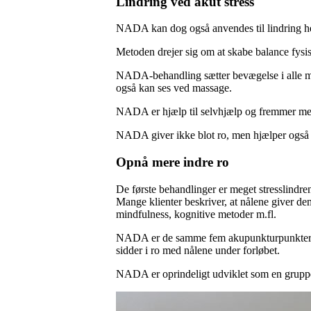
Lindring ved akut stress
NADA kan dog også anvendes til lindring her 
Metoden drejer sig om at skabe balance fysisk
NADA-behandling sætter bevægelse i alle mer
også kan ses ved massage.
NADA er hjælp til selvhjælp og fremmer me
NADA giver ikke blot ro, men hjælper også m
Opnå mere indre ro
De første behandlinger er meget stresslindren
Mange klienter beskriver, at nålene giver de
mindfulness, kognitive metoder m.fl.
NADA er de samme fem akupunkturpunkter i be
sidder i ro med nålene under forløbet.
NADA er oprindeligt udviklet som en grupp