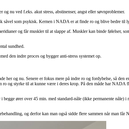
og nu ved f.eks. akut stress, abstinenser, angst eller søvnproblemer.
 såvel som psykisk. Kernen i NADA er at finde ro og blive bedre til lytt
idianer og får muskler til at slappe af. Muskler kan binde følelser, so
ntal sundhed.
ed den indre proces og bygger anti-stress systemet op.
de her og nu. Senere er fokus mere på indre ro og fordybelse, så den enke
m ro og styrke til at kunne være i deres krop. På den måde har NADA fl
gge ører over 45 min. med standard-nåle (ikke permanente nåle) i rol
ebehandling, og derfor kan man også sidde flere sammen når man få